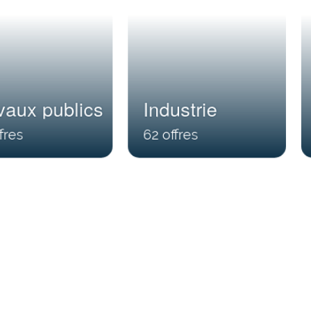
vaux publics
Industrie
62
Contrat 