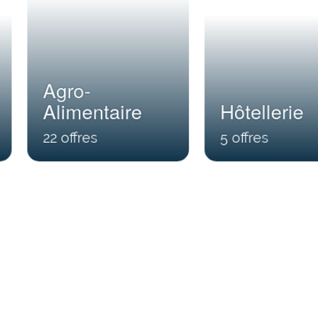
Agro-
Alimentaire
Hôtellerie
22
5
s
 la une !