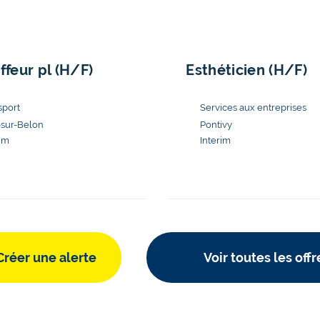
ffeur pl (H/F)
Esthéticien (H/F)
-sur-Belon
Pontivy
rim
Interim
Créer une alerte
Voir toutes les offr