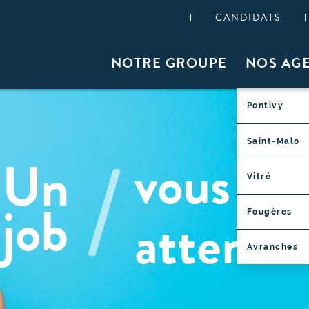
CANDIDATS
NOTRE GROUPE
NOS AG
Pontivy
/
Saint-Malo
vous
Un
Vitré
job
attend !
Fougères
Avranches