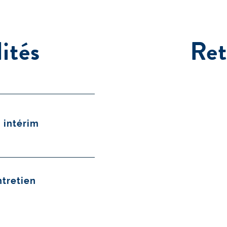
ités
Ret
n intérim
ntretien