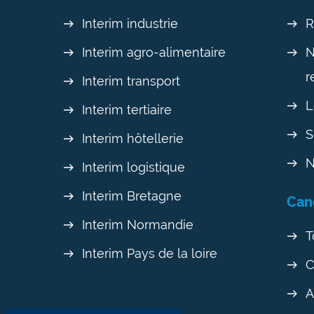
Interim industrie
R
Interim agro-alimentaire
N
r
Interim transport
L
Interim tertiaire
S
Interim hôtellerie
N
Interim logistique
Interim Bretagne
Can
Interim Normandie
T
Interim Pays de la loire
C
A