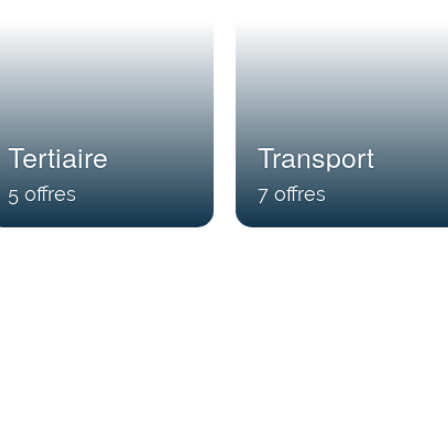
Tertiaire
Transport
5
7
Nos dernières offre
d’Intérim, CDD et CDI. Consultez nos offres à